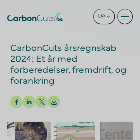
Gå direkte til hovedindholdet
DA
CarbonCuts årsregnskab
2024: Et år med
forberedelser, fremdrift, og
forankring