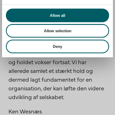
I 2024 udvidede vi vores team i takt
med at vores aktiviteter og ansvar
Allow all
voksede. Umiddelbart efter
efterårsskiftet flyttede vi vores
Allow selection
hovedkontor til Vibenshuset i
København for at styrke samarbejdet
Deny
med vores moderselskab, BlueNord –
og holdet vokser fortsat. Vi har
allerede samlet et stærkt hold og
dermed lagt fundamentet for en
organisation, der kan løfte den videre
udvikling af selskabet.
Ken Wesnæs