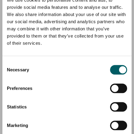
vi en række borgerinddragende
provide social media features and to analyse our traffic.
aktiviteter – herunder tre større
We also share information about your use of our site with
our social media, advertising and analytics partners who
borgermøder med tilsammen over
may combine it with other information that you’ve
300 deltagere. Hertil kommer et
provided to them or that they’ve collected from your use
of their services.
omfattende formidlingsarbejde, tæt
myndighedsdialog og et stærkt fokus
Consent
på at gøre vores viden og intentioner
Necessary
Selection
tilgængelige for både lokale borgere
og samarbejdspartnere både via
Preferences
samtale, pressen, og via forskelligt
print- og digitalt
Statistics
informationsmateriale.
Marketing