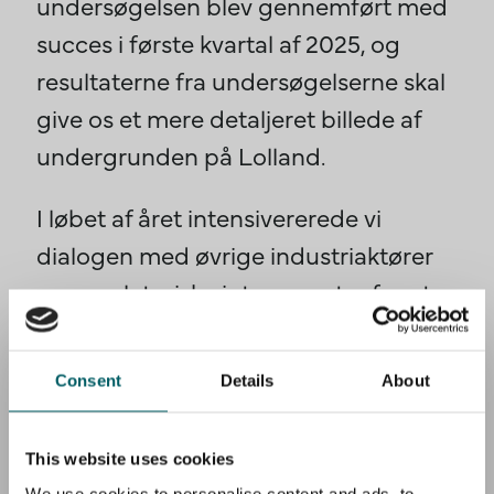
undersøgelsen blev gennemført med
succes i første kvartal af 2025, og
resultaterne fra undersøgelserne skal
give os et mere detaljeret billede af
undergrunden på Lolland.
I løbet af året intensivererede vi
dialogen med øvrige industriaktører
og regulatoriske interessenter for at
sikre nødvendige
myndighedstilladelser og langsigtet
Consent
Details
About
bæredygtighed i vores investeringer.
This website uses cookies
I sidste halvdel af 2024 gennemførte
We use cookies to personalise content and ads, to