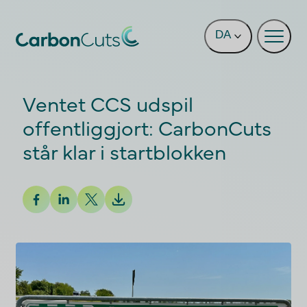
Gå direkte til hovedindholdet
DA
Ventet CCS udspil
offentliggjort: CarbonCuts
står klar i startblokken