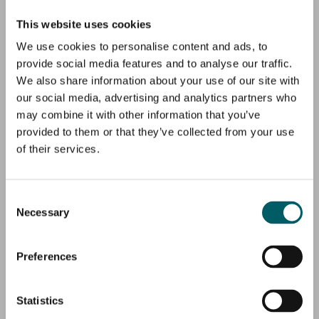
forskellige teknologiske scenarier i
This website uses cookies
forhold til hvordan CO
We use cookies to personalise content and ads, to
2
infrastrukturen bedst indrettes og
provide social media features and to analyse our traffic.
We also share information about your use of our site with
optimeres, både
our social media, advertising and analytics partners who
bæredygtighedsmæssigt og
may combine it with other information that you’ve
provided to them or that they’ve collected from your use
økonomisk.
of their services.
En stor del af vores indledende
Consent
arbejde går ud på at forstå
Necessary
Selection
undergrunden og kortlægge den
geologiske struktur i detaljer.
Preferences
Ministeriets CCS udspil sætter ord og
Statistics
mål på, hvordan Danmark på både