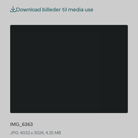
Download billeder til media use
IMG_6363
JPG: 4032 x 3024, 4.25 MB