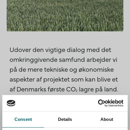
Udover den vigtige dialog med det
omkringgivende samfund arbejder vi
på de mere tekniske og økonomiske
aspekter af projektet som kan blive et
af Denmarks første CO
lagre på land.
2
Som en del af planlægningen kigger
vi både på design af anlægsfaciliteter,
geologisk arbejde og analyse,
Consent
Details
About
undersøgelse og beregning af